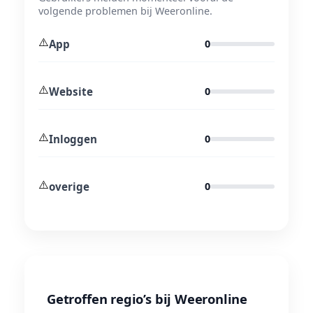
volgende problemen bij Weeronline.
⚠️
App
0
⚠️
Website
0
⚠️
Inloggen
0
⚠️
overige
0
Getroffen regio’s bij Weeronline