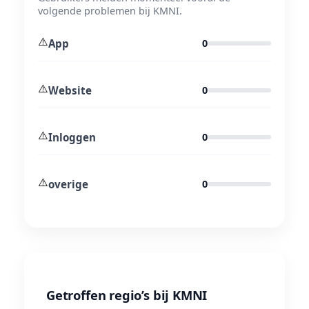
volgende problemen bij KMNI.
⚠️
App
0
⚠️
Website
0
⚠️
Inloggen
0
⚠️
overige
0
Getroffen regio’s bij KMNI