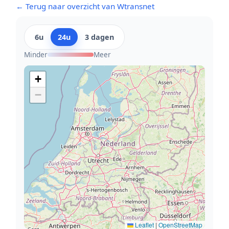
← Terug naar overzicht van Wtransnet
6u
24u
3 dagen
Minder
Meer
+
−
Leaflet
|
OpenStreetMap