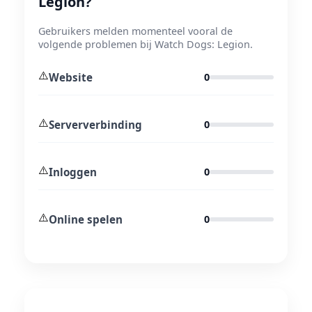
Legion?
Gebruikers melden momenteel vooral de
volgende problemen bij Watch Dogs: Legion.
⚠️
Website
0
⚠️
Serververbinding
0
⚠️
Inloggen
0
⚠️
Online spelen
0