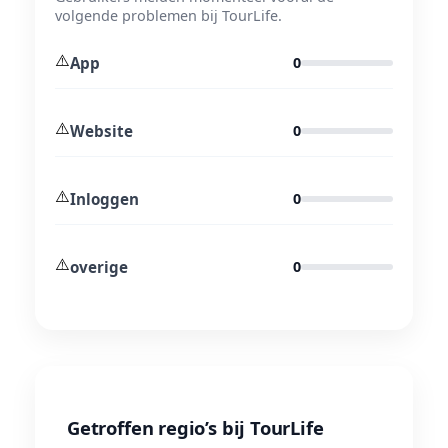
volgende problemen bij TourLife.
⚠️
App
0
⚠️
Website
0
⚠️
Inloggen
0
⚠️
overige
0
Getroffen regio’s bij TourLife