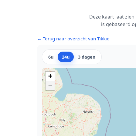
Deze kaart laat zie
is gebaseerd o
← Terug naar overzicht van Tikkie
6u
24u
3 dagen
+
−