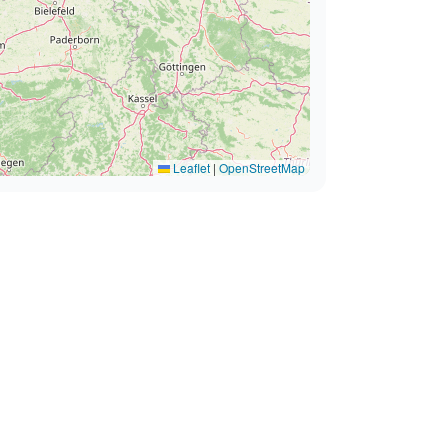
Leaflet
|
OpenStreetMap