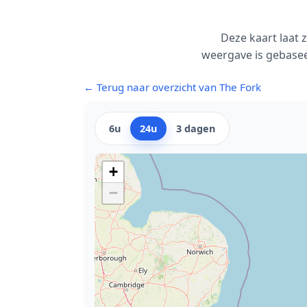
Deze kaart laat 
weergave is gebasee
← Terug naar overzicht van The Fork
6u
24u
3 dagen
+
−