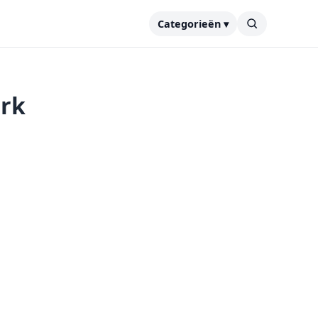
Categorieën ▾
ork