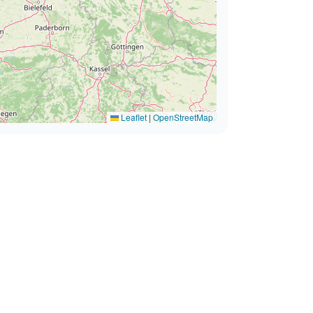
Leaflet
|
OpenStreetMap