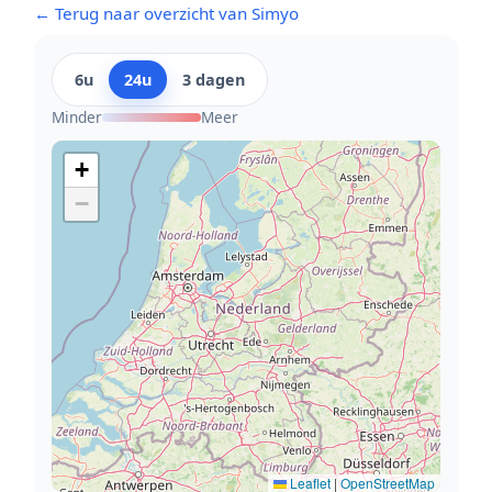
← Terug naar overzicht van Simyo
6u
24u
3 dagen
Minder
Meer
+
−
Leaflet
|
OpenStreetMap