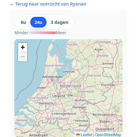
← Terug naar overzicht van Ryanair
6u
24u
3 dagen
Minder
Meer
+
−
Leaflet
|
OpenStreetMap