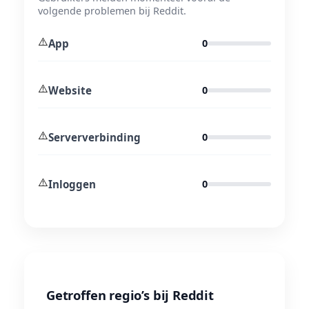
volgende problemen bij Reddit.
⚠️
App
0
⚠️
Website
0
⚠️
Serververbinding
0
⚠️
Inloggen
0
Getroffen regio’s bij Reddit