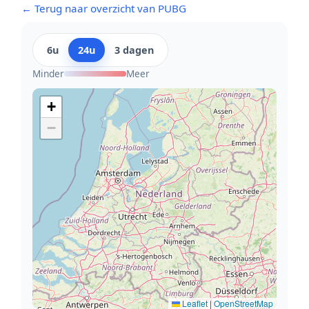
← Terug naar overzicht van PUBG
6u
24u
3 dagen
Minder
Meer
+
−
Leaflet
|
OpenStreetMap