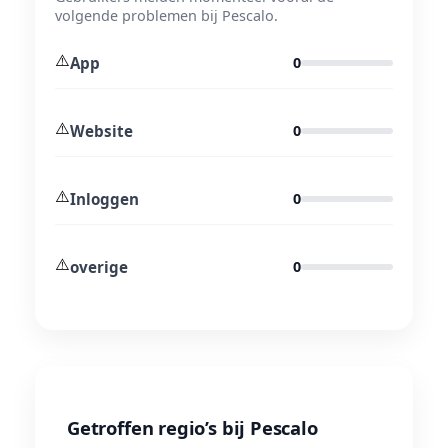
volgende problemen bij Pescalo.
⚠️
App
0
⚠️
Website
0
⚠️
Inloggen
0
⚠️
overige
0
Getroffen regio’s bij Pescalo