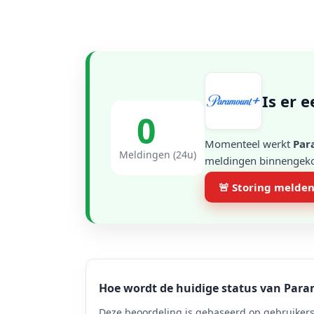
Is er 
0
Momenteel werkt
Par
Meldingen (24u)
meldingen binnengekom
🚨 Storing melde
Hoe wordt de huidige status van Par
Deze beoordeling is gebaseerd op gebruikers