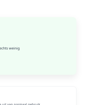
lechts weinig
 uit van normaal gebruik.