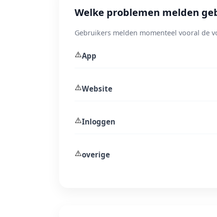
Welke problemen melden geb
Gebruikers melden momenteel vooral de v
⚠️
App
⚠️
Website
⚠️
Inloggen
⚠️
overige