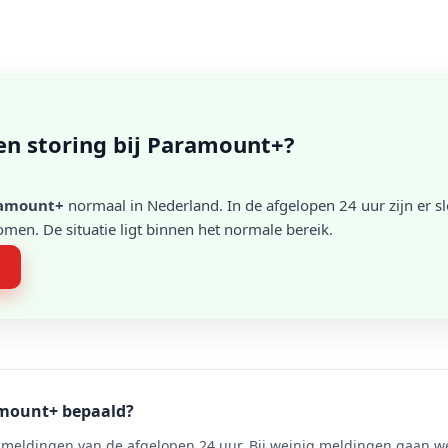
een storing bij Paramount+?
amount+
normaal in Nederland. In de afgelopen 24 uur zijn er s
en. De situatie ligt binnen het normale bereik.
n
amount+ bepaald?
meldingen van de afgelopen 24 uur. Bij weinig meldingen gaan we