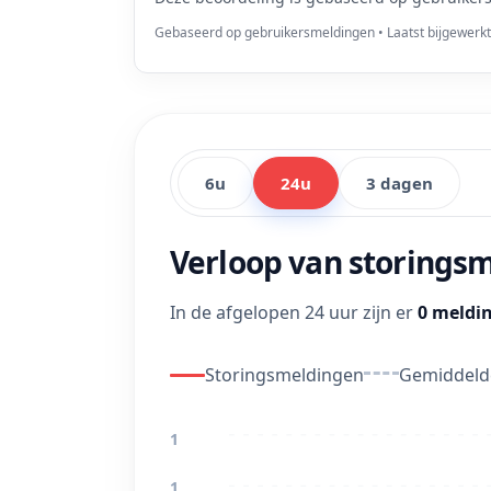
Gebaseerd op gebruikersmeldingen • Laatst bijgewerk
6u
24u
3 dagen
Verloop van storings
In de afgelopen 24 uur zijn er
0 meldi
Storingsmeldingen
Gemiddelde
1
1