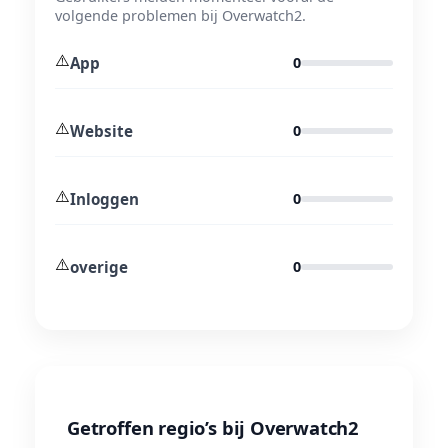
volgende problemen bij Overwatch2.
⚠️
App
0
⚠️
Website
0
⚠️
Inloggen
0
⚠️
overige
0
Getroffen regio’s bij Overwatch2