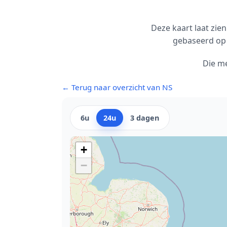
Deze kaart laat zie
gebaseerd op 
Die m
← Terug naar overzicht van NS
6u
24u
3 dagen
+
−