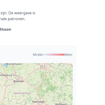
zijn. De weergave is
nale patronen.
 Rhoon
Minder
Meer