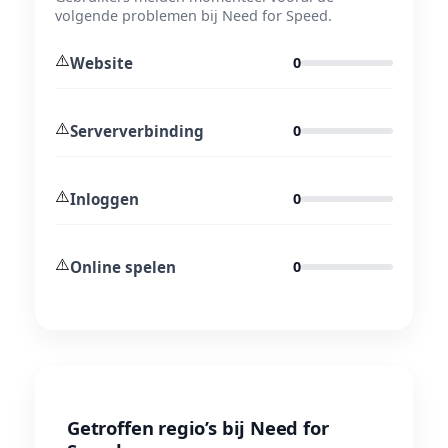
volgende problemen bij Need for Speed.
⚠️
Website
0
⚠️
Serververbinding
0
⚠️
Inloggen
0
⚠️
Online spelen
0
Getroffen regio’s bij Need for