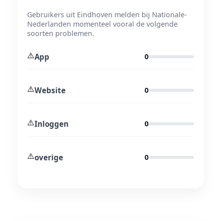
Gebruikers uit Eindhoven melden bij Nationale-
Nederlanden momenteel vooral de volgende
soorten problemen.
⚠️
App
0
⚠️
Website
0
⚠️
Inloggen
0
⚠️
overige
0