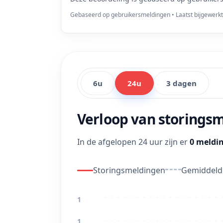
Gebaseerd op gebruikersmeldingen • Laatst bijgewerk
6u
24u
3 dagen
Verloop van storings
In de afgelopen 24 uur zijn er
0 meldi
Storingsmeldingen
Gemiddelde
1
1