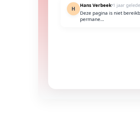
Hans Verbeek
1 jaar geled
H
Deze pagina is niet bereik
permane...