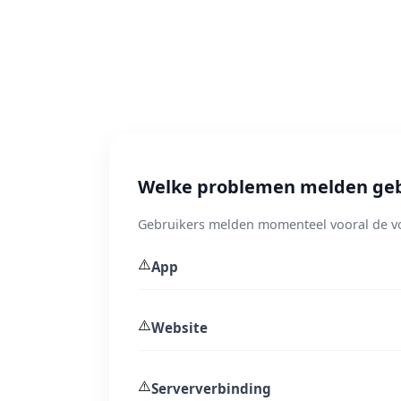
Welke problemen melden geb
Gebruikers melden momenteel vooral de v
⚠️
App
⚠️
Website
⚠️
Serververbinding