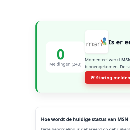
Is er 
0
Momenteel werkt
MS
Meldingen (24u)
binnengekomen. De situ
🚨 Storing melde
Hoe wordt de huidige status van MSN
Deze beoordeling is gebaseerd op gebruikers