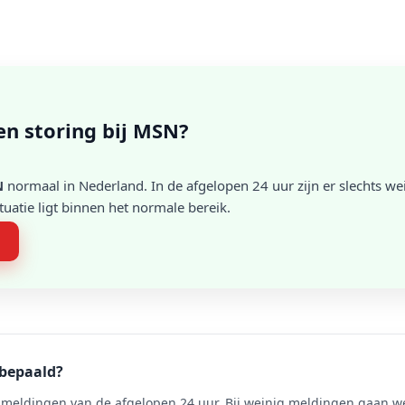
een storing bij MSN?
N
normaal in Nederland. In de afgelopen 24 uur zijn er slechts w
atie ligt binnen het normale bereik.
n
 bepaald?
meldingen van de afgelopen 24 uur. Bij weinig meldingen gaan we