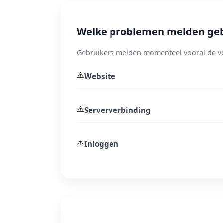
Welke problemen melden gebr
Gebruikers melden momenteel vooral de v
⚠️
Website
⚠️
Serververbinding
⚠️
Inloggen