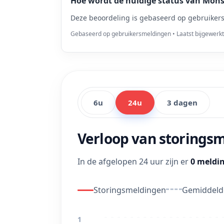
Hoe wordt de huidige status van Mons
Deze beoordeling is gebaseerd op gebruikers
Gebaseerd op gebruikersmeldingen • Laatst bijgewerk
6u
24u
3 dagen
Verloop van storings
In de afgelopen 24 uur zijn er
0 meldi
Storingsmeldingen
Gemiddelde
1