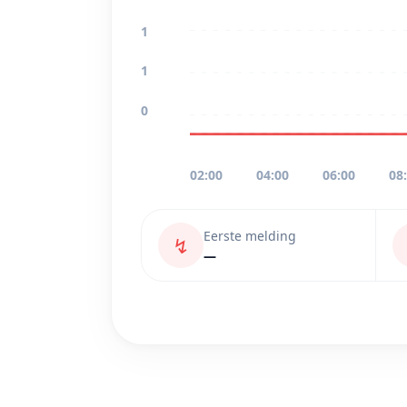
1
1
0
02:00
04:00
06:00
08
Eerste melding
↯
—