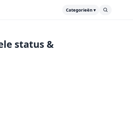
Categorieën ▾
le status &