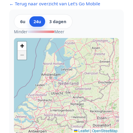
← Terug naar overzicht van Let’s Go Mobile
6u
24u
3 dagen
Minder
Meer
+
−
Leaflet
|
OpenStreetMap