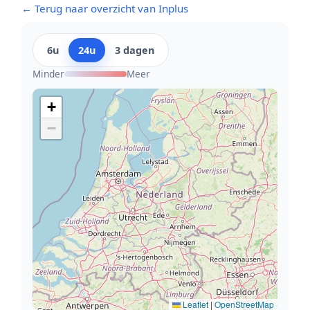
← Terug naar overzicht van Inplus
6u
24u
3 dagen
Minder
Meer
+
−
Leaflet
|
OpenStreetMap