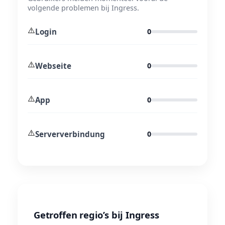
volgende problemen bij Ingress.
⚠️
Login
0
⚠️
Webseite
0
⚠️
App
0
⚠️
Serververbindung
0
Getroffen regio’s bij Ingress