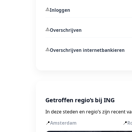
⚠️
Inloggen
⚠️
Overschrijven
⚠️
Overschrijven internetbankieren
Getroffen regio’s bij ING
In deze steden en regio’s zijn recent 
📍
📍
Amsterdam
R