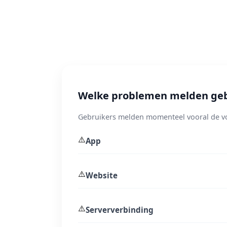
Welke problemen melden gebr
Gebruikers melden momenteel vooral de v
⚠️
App
⚠️
Website
⚠️
Serververbinding