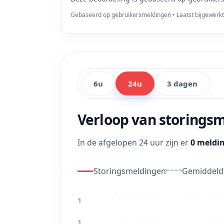
Gebaseerd op gebruikersmeldingen • Laatst bijgewerk
6u
24u
3 dagen
Verloop van storings
In de afgelopen 24 uur zijn er
0 meldi
Storingsmeldingen
Gemiddelde
1
1