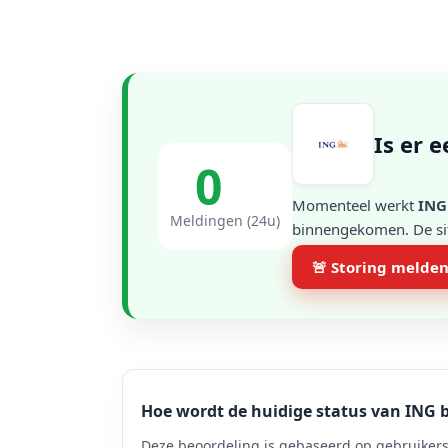
Is er 
0
Momenteel werkt
ING
Meldingen (24u)
binnengekomen. De situ
🚨 Storing melde
Hoe wordt de huidige status van ING 
Deze beoordeling is gebaseerd op gebruikers