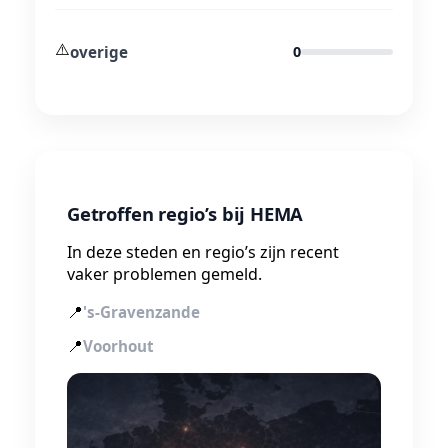
⚠️
overige
0
Getroffen regio’s bij HEMA
In deze steden en regio’s zijn recent
vaker problemen gemeld.
📍
's-Gravenzande
📍
Voorhout