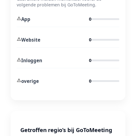
volgende problemen bij GoToMeeting.
⚠️
App
0
⚠️
Website
0
⚠️
Inloggen
0
⚠️
overige
0
Getroffen regio’s bij GoToMeeting