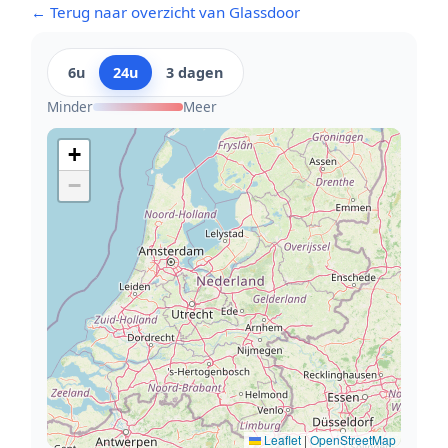
← Terug naar overzicht van Glassdoor
6u
24u
3 dagen
Minder
Meer
+
−
Leaflet
|
OpenStreetMap