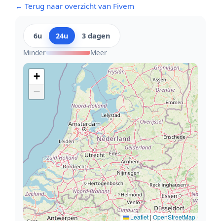
← Terug naar overzicht van Fivem
6u
24u
3 dagen
Minder
Meer
+
−
Leaflet
|
OpenStreetMap