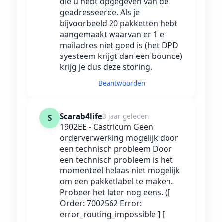
die u hebt opgegeven van de
geadresseerde. Als je
bijvoorbeeld 20 pakketten hebt
aangemaakt waarvan er 1 e-
mailadres niet goed is (het DPD
syesteem krijgt dan een bounce)
krijg je dus deze storing.
Beantwoorden
Scarab4life
3 jaar geleden
S
1902EE - Castricum Geen
orderverwerking mogelijk door
een technisch probleem Door
een technisch probleem is het
momenteel helaas niet mogelijk
om een pakketlabel te maken.
Probeer het later nog eens. ([
Order: 7002562 Error:
error_routing_impossible ] [