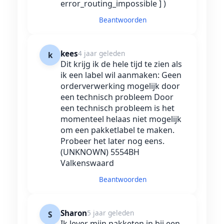
error_routing_impossible ] )
Beantwoorden
kees
4 jaar geleden
k
Dit krijg ik de hele tijd te zien als
ik een label wil aanmaken: Geen
orderverwerking mogelijk door
een technisch probleem Door
een technisch probleem is het
momenteel helaas niet mogelijk
om een pakketlabel te maken.
Probeer het later nog eens.
(UNKNOWN) 5554BH
Valkenswaard
Beantwoorden
Sharon
5 jaar geleden
S
Ik lever mijn pakketen in bij een