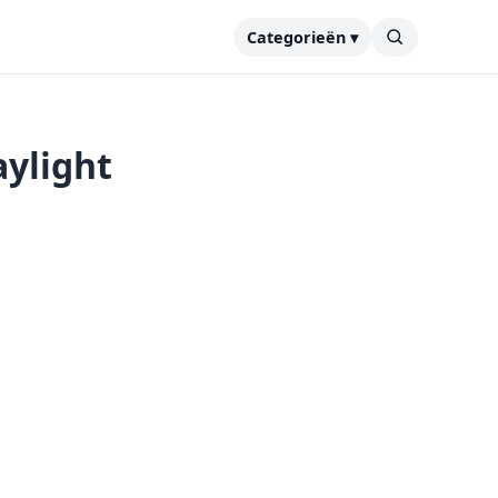
Categorieën ▾
aylight