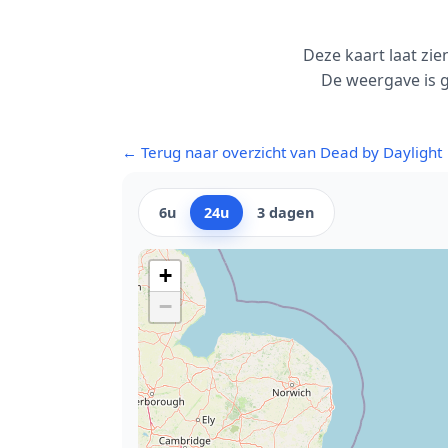
Deze kaart laat zi
De weergave is 
← Terug naar overzicht van Dead by Daylight
6u
24u
3 dagen
+
−