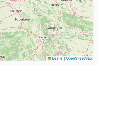
Leaflet
|
OpenStreetMap