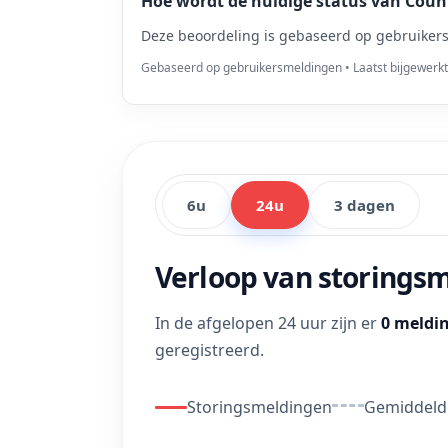
Hoe wordt de huidige status van Count
Deze beoordeling is gebaseerd op gebruikers
Gebaseerd op gebruikersmeldingen • Laatst bijgewerk
6u
24u
3 dagen
Verloop van storings
In de afgelopen 24 uur zijn er
0 meldi
geregistreerd.
Storingsmeldingen
Gemiddelde