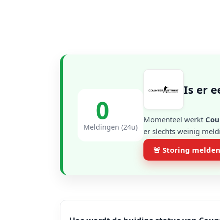
Is er 
0
Momenteel werkt
Cou
Meldingen (24u)
er slechts weinig meld
🚨 Storing melde