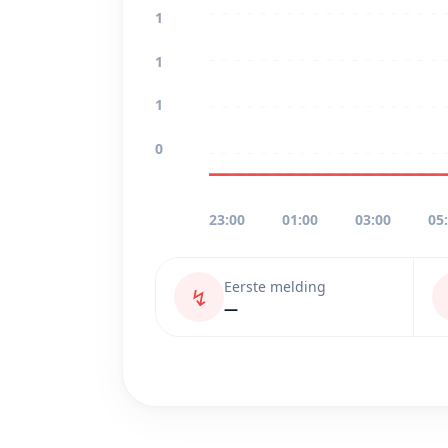
1
1
1
0
23:00
01:00
03:00
05
Eerste melding
↯
—