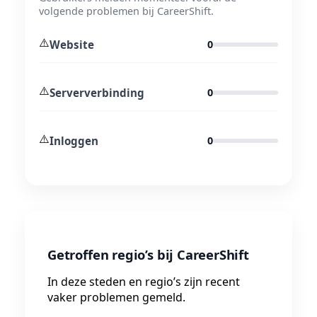
volgende problemen bij CareerShift.
⚠️
Website
0
⚠️
Serververbinding
0
⚠️
Inloggen
0
Getroffen regio’s bij CareerShift
In deze steden en regio’s zijn recent
vaker problemen gemeld.