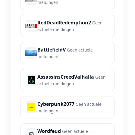
meldingen
RedDeadRedemption2
Geen
actuele meldingen
BattlefieldV
Geen actuele
meldingen
AssassinsCreedValhalla
Geen
actuele meldingen
Cyberpunk2077
Geen actuele
meldingen
Wordfeud
Geen actuele