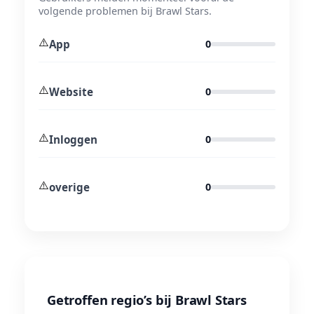
volgende problemen bij Brawl Stars.
⚠️
App
0
⚠️
Website
0
⚠️
Inloggen
0
⚠️
overige
0
Getroffen regio’s bij Brawl Stars