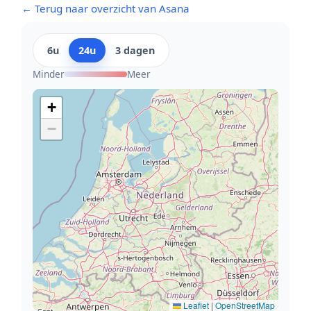
← Terug naar overzicht van Asana
6u
24u
3 dagen
Minder
Meer
+
−
Leaflet
|
OpenStreetMap