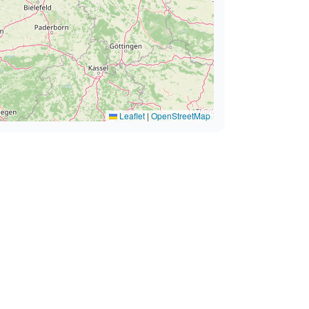
Leaflet
|
OpenStreetMap