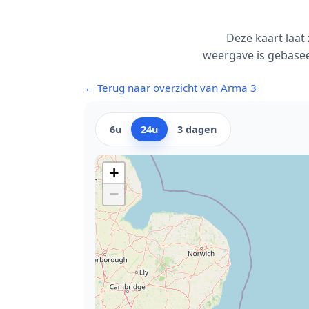
Deze kaart laat
weergave is gebasee
← Terug naar overzicht van Arma 3
6u
24u
3 dagen
+
−