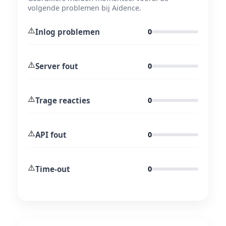
volgende problemen bij Aidence.
⚠️
Inlog problemen
0
⚠️
Server fout
0
⚠️
Trage reacties
0
⚠️
API fout
0
⚠️
Time-out
0