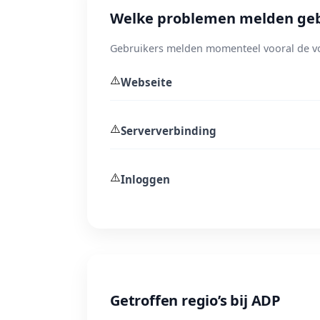
Welke problemen melden geb
Gebruikers melden momenteel vooral de v
⚠️
Webseite
⚠️
Serververbinding
⚠️
Inloggen
Getroffen regio’s bij ADP