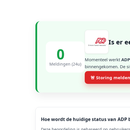
Is er 
0
Momenteel werkt
ADP
Meldingen (24u)
binnengekomen. De situ
🚨 Storing melde
Hoe wordt de huidige status van ADP 
Deze beoordeling is gebaseerd op gebruikers