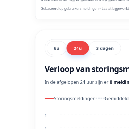
Gebaseerd op gebruikersmeldingen • Laatst bijgewerk
6u
24u
3 dagen
Verloop van storings
In de afgelopen 24 uur zijn er
0 meldi
Storingsmeldingen
Gemiddelde
1
1